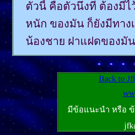
ตัวนี้ คือตัวนึงที่ ต้อง
หนัก ของมัน ก็ยังมีทางเ
น้องชาย ฝาแฝดของมันใ
Back to Jf
ww
มีข้อแนะนำ หรือ ข้
jf