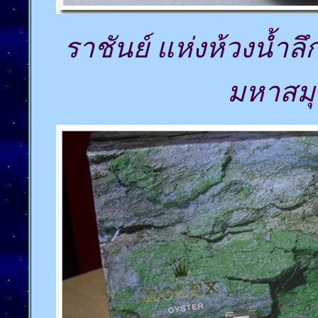
ราชันย์ แห่งห้วงน้ำลึ
มหาสมุท