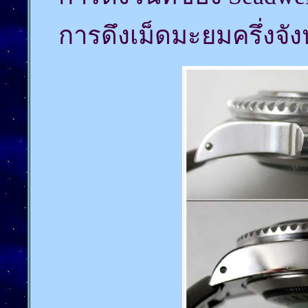
การดึงเม็ดมะยมครึ่งจั