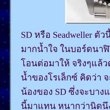
SD หรือ Seadweller ตัวนี
มากน้ำใจ ในบอร์ดนาฬิก
โอนต่อมาให้ จริงๆแล
น้ำของโรเล็กซ์ คิดว่า จะ
น้องของ SD ซึ่งจะบางแ
นี้มาแทน หนากว่านิดนึ