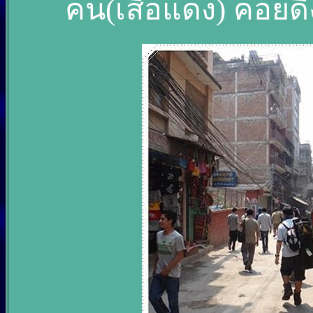
คน(เสื้อแดง) คอยดึ