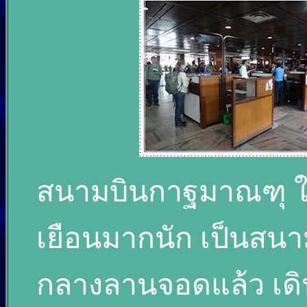
สนามบินกาฐมาณฑุ ในวั
เยือนมากนัก เป็นสนาม
กลางลานจอดแล้ว เดิน