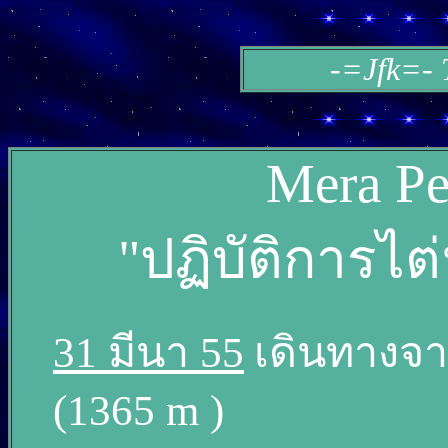
-=Jfk=- 
Mera Pe
"ปฏิบัติการไต
31 มีนา 55
เดินทางจา
(1365 m )