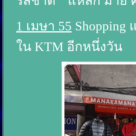
รสชาติ " แหลก ม่าย ค
1 เมษา 55
Shopping แล
ใน KTM อีกหนึ่งวัน